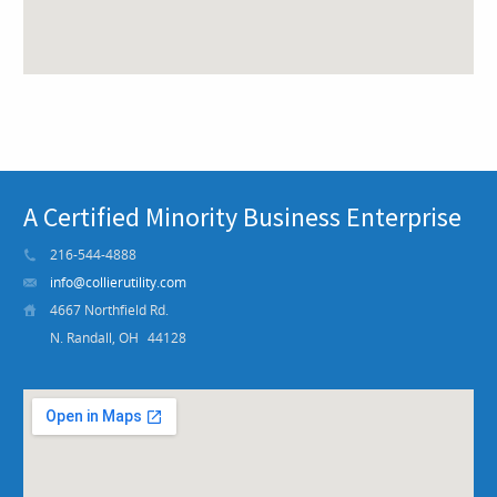
A Certified Minority Business Enterprise
216-544-4888
info@collierutility.com
4667 Northfield Rd.
N. Randall, OH
44128